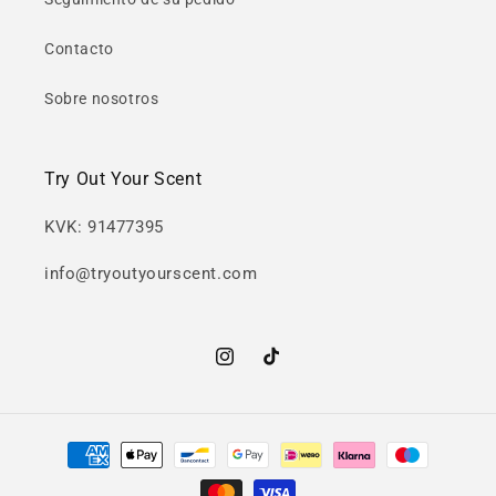
Contacto
Sobre nosotros
Try Out Your Scent
KVK: 91477395
info@tryoutyourscent.com
https://www.instagram.com/tryoutyo
https://www.tiktok.com/@tryo
Formas
de