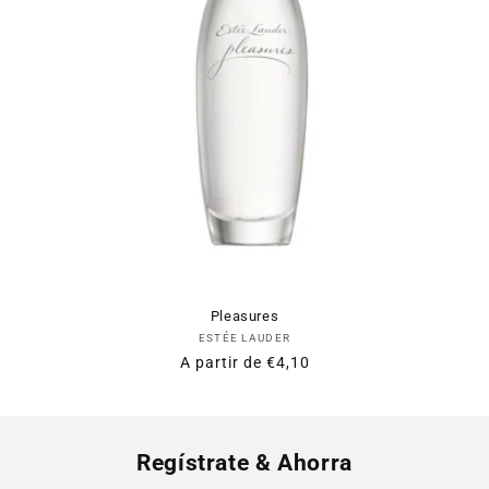
:
Pleasures
Proveedor:
ESTÉE LAUDER
Precio
Precio
A partir de
€4,10
habitual
de
oferta
Regístrate & Ahorra