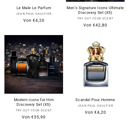
Γ
Le Male Le Parfum
Men’s Signature Icons Ultimate
Discovery Set (X5)
Anbieter:
JEAN PAUL GAULTIER
Anbieter:
TRY OUT YOUR SCENT
Normaler
Verkaufspreis
Von
€4,20
Normaler
Verkaufspreis
Von
€42,80
Preis
Preis
Modern Icons for Him
Scandal Pour Homme
Discovery Set (X5)
Anbieter:
JEAN PAUL GAULTIER
Anbieter:
TRY OUT YOUR SCENT
Normaler
Verkaufspreis
Von
€4,20
Normaler
Verkaufspreis
Von
€35,90
Preis
Preis