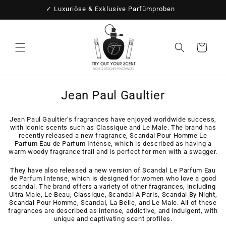
Direkt
✓ Luxuriöse & Exklusive Parfümproben
zum
Inhalt
Warenkorb
K
Jean Paul Gaultier
a
Jean Paul Gaultier's fragrances have enjoyed worldwide success,
t
with iconic scents such as Classique and Le Male. The brand has
recently released a new fragrance, Scandal Pour Homme Le
e
Parfum Eau de Parfum Intense, which is described as having a
warm woody fragrance trail and is perfect for men with a swagger.
g
o
They have also released a new version of Scandal Le Parfum Eau
de Parfum Intense, which is designed for women who love a good
r
scandal. The brand offers a variety of other fragrances, including
Ultra Male, Le Beau, Classique, Scandal A Paris, Scandal By Night,
i
Scandal Pour Homme, Scandal, La Belle, and Le Male. All of these
fragrances are described as intense, addictive, and indulgent, with
e
unique and captivating scent profiles.