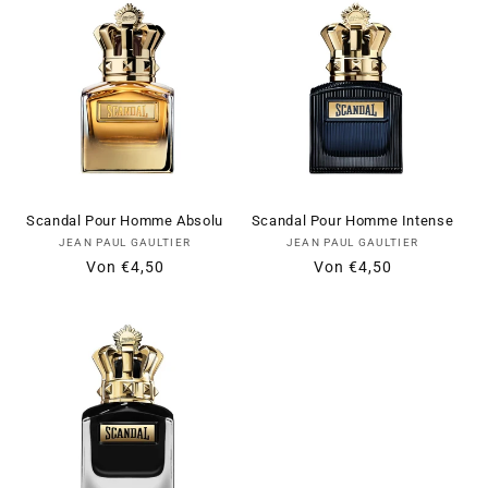
Scandal Pour Homme Absolu
Scandal Pour Homme Intense
Anbieter:
Anbieter:
JEAN PAUL GAULTIER
JEAN PAUL GAULTIER
Normaler
Verkaufspreis
Von
€4,50
Normaler
Verkaufspreis
Von
€4,50
Preis
Preis