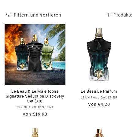
:
Filtern und sortieren
11 Produkte
Le Beau & Le Male Icons
Le Beau Le Parfum
Signature Seduction Discovery
Anbieter:
JEAN PAUL GAULTIER
Set (X3)
Normaler
Verkaufspreis
Von
€4,20
Anbieter:
TRY OUT YOUR SCENT
Preis
Normaler
Verkaufspreis
Von
€19,90
Preis