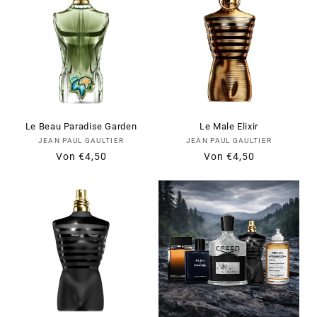
Le Beau Paradise Garden
Le Male Elixir
Anbieter:
Anbieter:
JEAN PAUL GAULTIER
JEAN PAUL GAULTIER
Normaler
Verkaufspreis
Von
€4,50
Normaler
Verkaufspreis
Von
€4,50
Preis
Preis